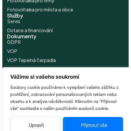
Fotovoltaika pro firmy
Fotovoltaika pro města a obce
Služby
Servis
Dotace a financování
Dokumenty
GDPR
VOP
VOP Tepelná čerpadla
Politika
cookies
Vážíme si vašeho soukromí
Ceník
Electree
Soubory cookie používáme k vylepšení vašeho zážitku z
O nás
prohlížení, zobrazování personalizovaných reklam nebo
Kontakty
obsahu a k analýze návštěvnosti. Kliknutím na "Přijmout
Cenová nabídka
vše" souhlasíte s naším používáním souborů cookie.
© Electree Solar a.s. 2026. Všechna práva vyhrazena.
Upravit
Přijmout vše