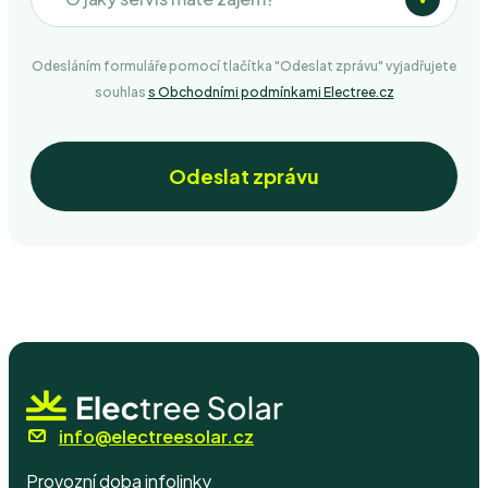
Vizuální prohlídka
Odesláním formuláře pomocí tlačítka "Odeslat zprávu" vyjadřujete
souhlas
s Obchodními podmínkami Electree.cz
Revize
Odeslat zprávu
Servis
Správa
info@electreesolar.cz
Provozní doba infolinky