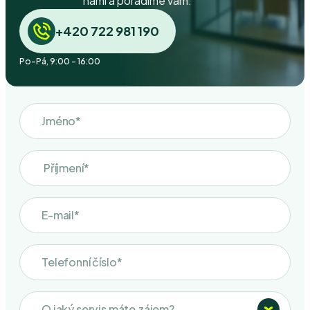
námi a poradíme vám.
+420 722 981 190
Po-Pá, 9:00 - 16:00
O jaký servis máte zájem?