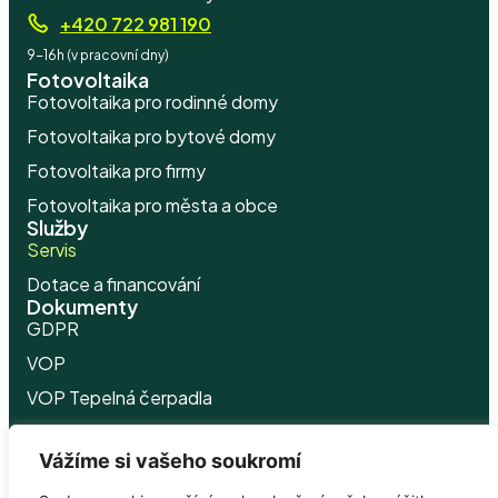
+420 722 981 190
9-16h (v pracovní dny)
Fotovoltaika
Fotovoltaika pro rodinné domy
Fotovoltaika pro bytové domy
Fotovoltaika pro firmy
Fotovoltaika pro města a obce
Služby
Servis
Dotace a financování
Dokumenty
GDPR
VOP
VOP Tepelná čerpadla
Politika
cookies
Vážíme si vašeho soukromí
Ceník
Electree