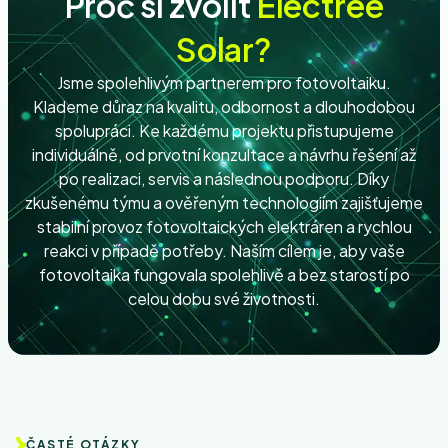
Proč si zvolit
Electree
Solar?
Jsme spolehlivým partnerem pro fotovoltaiku.
Klademe důraz na kvalitu, odbornost a dlouhodobou
spolupráci. Ke každému projektu přistupujeme
individuálně, od prvotní konzultace a návrhu řešení až
po realizaci, servis a následnou podporu. Díky
zkušenému týmu a ověřeným technologiím zajišťujeme
stabilní provoz fotovoltaických elektráren a rychlou
reakci v případě potřeby. Naším cílem je, aby vaše
fotovoltaika fungovala spolehlivě a bez starostí po
celou dobu své životnosti.
ČASTÉ OTÁZKY