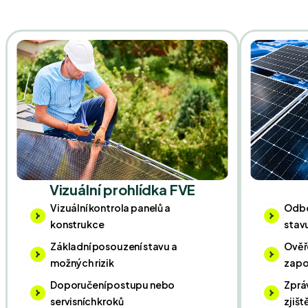
Vizuální prohlídka FVE
Vizuální kontrola panelů a
Odbo
konstrukce
stav
Základní posouzení stavu a
Ověř
možných rizik
zapo
Doporučení postupu nebo
Zprá
servisních kroků
zjiš