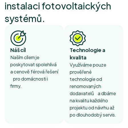
instalaci fotovoltaických
systémů.
Náš cíl
Technologie a
kvalita
Naším cílem je
poskytovat spolehlivá
Využíváme pouze
a cenově férová řešení
prověřené
pro domácnosti i
technologie od
firmy.
renomovaných
dodavatelů a dbáme
na kvalitu každého
projektu od návrhu až
po dlouhodobý servis.