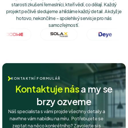
starosti zkušení řemeslníci, kteří vědí, co dělají. Každý
projekt pečlivě sledujeme a hlídáme každý detail. A když je
hotovo, nekončíme – spolehlivý servis je pro nás
samozřejmostí.
KONTAKTNÍ FORMULÁŘ
Kontaktuje nás
a my se
brzy ozveme
Náš specialista s vámi projde všechny detaily a
navrhne vám nabídku na míru. Potřebujete se
zeptat na něco konkrétního? Zavolejte si s