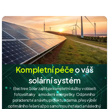
Kompletní péče
o váš
solární systém
Electree Solar zajišťuje kompletní služby v oblasti
fotovoltaiky a moderní energetiky. Od prvního
poradenství a návrhu projektu zdarma, přes výběr
optimálního řešení až po samotnou instalaci a následný