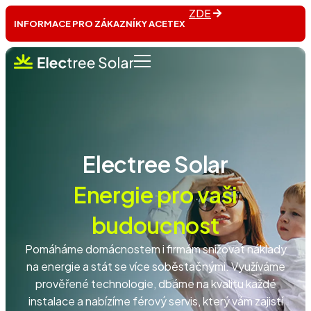
ZDE
INFORMACE PRO ZÁKAZNÍKY ACETEX
Electree Solar
Energie pro vaši
budoucnost
Pomáháme domácnostem i firmám snižovat náklady
na energie a stát se více soběstačnými. Využíváme
prověřené technologie, dbáme na kvalitu každé
instalace a nabízíme férový servis, který vám zajistí