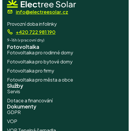
info@electreesolar.cz
Provozní doba infolinky
+420 722 981 190
9-16h (v pracovní dny)
Fotovoltaika
Fotovoltaika pro rodinné domy
Fotovoltaika pro bytové domy
Fotovoltaika pro firmy
Fotovoltaika pro města a obce
Služby
Servis
Dotace a financování
Dokumenty
GDPR
VOP
VOP Tepelná čerpadla