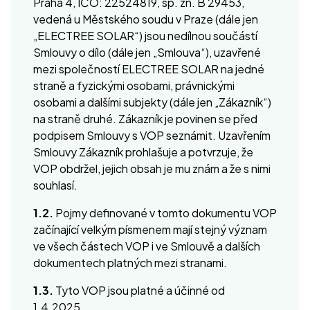
Praha 4, IČO: 22524819, sp. zn. B 29453,
vedená u Městského soudu v Praze (dále jen
„ELECTREE SOLAR“) jsou nedílnou součástí
Smlouvy o dílo (dále jen „Smlouva“), uzavřené
mezi společností ELECTREE SOLAR na jedné
straně a fyzickými osobami, právnickými
osobami a dalšími subjekty (dále jen „Zákazník“)
na straně druhé. Zákazník je povinen se před
podpisem Smlouvy s VOP seznámit. Uzavřením
Smlouvy Zákazník prohlašuje a potvrzuje, že
VOP obdržel, jejich obsah je mu znám a že s nimi
souhlasí.
1.2.
Pojmy definované v tomto dokumentu VOP
začínající velkým písmenem mají stejný význam
ve všech částech VOP i ve Smlouvě a dalších
dokumentech platných mezi stranami.
1.3.
Tyto VOP jsou platné a účinné od
1.4.2025.