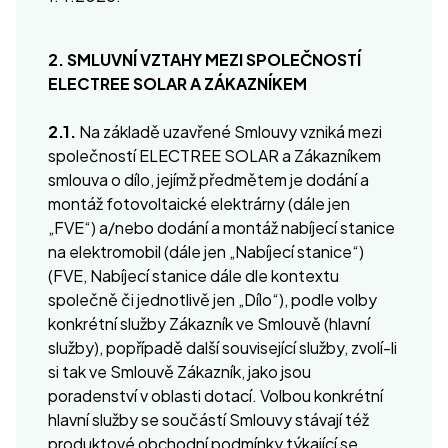
2. SMLUVNÍ VZTAHY MEZI SPOLEČNOSTÍ
ELECTREE SOLAR A ZÁKAZNÍKEM
2.1.
Na základě uzavřené Smlouvy vzniká mezi
společností ELECTREE SOLAR a Zákazníkem
smlouva o dílo, jejímž předmětem je dodání a
montáž fotovoltaické elektrárny (dále jen
„FVE“) a/nebo dodání a montáž nabíjecí stanice
na elektromobil (dále jen „Nabíjecí stanice“)
(FVE, Nabíjecí stanice dále dle kontextu
společně či jednotlivě jen „Dílo“), podle volby
konkrétní služby Zákazník ve Smlouvě (hlavní
služby), popřípadě další související služby, zvolí-li
si tak ve Smlouvě Zákazník, jako jsou
poradenství v oblasti dotací. Volbou konkrétní
hlavní služby se součástí Smlouvy stávají též
produktové obchodní podmínky týkající se