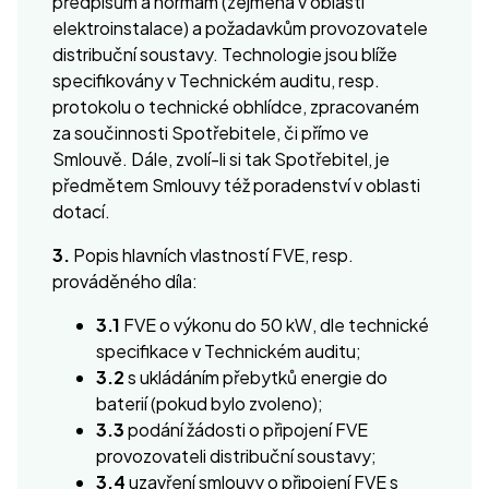
předpisům a normám (zejména v oblasti
elektroinstalace) a požadavkům provozovatele
distribuční soustavy. Technologie jsou blíže
specifikovány v Technickém auditu, resp.
protokolu o technické obhlídce, zpracovaném
za součinnosti Spotřebitele, či přímo ve
Smlouvě. Dále, zvolí-li si tak Spotřebitel, je
předmětem Smlouvy též poradenství v oblasti
dotací.
3.
Popis hlavních vlastností FVE, resp.
prováděného díla:
3.1
FVE o výkonu do 50 kW, dle technické
specifikace v Technickém auditu;
3.2
s ukládáním přebytků energie do
baterií (pokud bylo zvoleno);
3.3
podání žádosti o připojení FVE
provozovateli distribuční soustavy;
3.4
uzavření smlouvy o připojení FVE s