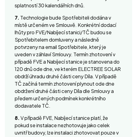
splatností 30 kalendářních dnů.
7.
Technologie bude Spotřebiteli dodána v
místě určeném ve Smlouvě. Konkrétní dodací
lhůty pro FVE/Nabíjecí stanici/TČ budou se
Spotřebitelem domluveny a následně
potvrzeny na email Spotřebitele, který je
uveden v záhlaví Smlouvy. Termín zhotovení v
případě FVE a Nabíjecí stanice je stanovena do
120 dnů ode dne, ve kterém ELECTREE SOLAR
obdrží úhradu druhé části ceny Díla. V případě
TČ začíná termín zhotovení plynout ode dne
obdržení druhé části ceny Díla dle Smlouvy a
předem určených podmínek konkrétního
dodavatele TČ.
8.
V případě FVE, Nabíjecí stanice platí, že
pokud se instalace nezhotovuje jako celek
uvnitř budovy, lze instalaci zhotovovat pouze v