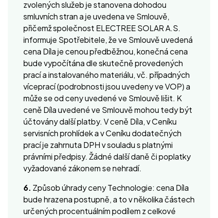
zvolených služeb je stanovena dohodou
smluvních stran a je uvedena ve Smlouvě,
přičemž společnost ELECTREE SOLAR A.S.
informuje Spotřebitele, že ve Smlouvě uvedená
cena Díla je cenou předběžnou, konečná cena
bude vypočítána dle skutečně provedených
prací a instalovaného materiálu, vč. případných
víceprací (podrobnosti jsou uvedeny ve VOP) a
může se od ceny uvedené ve Smlouvě lišit. K
ceně Díla uvedené ve Smlouvě mohou tedy být
účtovány další platby. V ceně Díla, v Ceníku
servisních prohlídek a v Ceníku dodatečných
prací je zahrnuta DPH v souladu s platnými
právními předpisy. Žádné další daně či poplatky
vyžadované zákonem se nehradí.
6.
Způsob úhrady ceny Technologie: cena Díla
bude hrazena postupně, a to v několika částech
určených procentuálním podílem z celkové