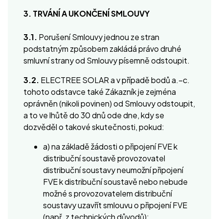
3. TRVÁNÍ A UKONČENÍ SMLOUVY
3.1.
Porušení Smlouvy jednou ze stran
podstatným způsobem zakládá právo druhé
smluvní strany od Smlouvy písemně odstoupit.
3.2.
ELECTREE SOLAR a v případě bodů a.–c.
tohoto odstavce také Zákazník je zejména
oprávněn (nikoli povinen) od Smlouvy odstoupit,
a to ve lhůtě do 30 dnů ode dne, kdy se
dozvěděl o takové skutečnosti, pokud:
a) na základě žádosti o připojení FVE k
distribuční soustavě provozovatel
distribuční soustavy neumožní připojení
FVE k distribuční soustavě nebo nebude
možné s provozovatelem distribuční
soustavy uzavřít smlouvu o připojení FVE
(např. z technických důvodů);