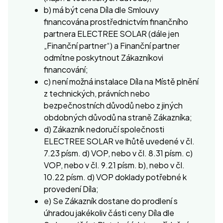
b) má být cena Díla dle Smlouvy
financována prostřednictvím finančního
partnera ELECTREE SOLAR (dále jen
„Finanční partner“) a Finanční partner
odmítne poskytnout Zákazníkovi
financování;
c) není možná instalace Díla na Místě plnění
z technických, právních nebo
bezpečnostních důvodů nebo z jiných
obdobných důvodů na straně Zákazníka;
d) Zákazník nedoručí společnosti
ELECTREE SOLAR ve lhůtě uvedené v čl.
7.23 písm. d) VOP, nebo v čl. 8.31 písm. c)
VOP, nebo v čl. 9.21 písm. b), nebo v čl.
10.22 písm. d) VOP doklady potřebné k
provedení Díla;
e) Se Zákazník dostane do prodlení s
úhradou jakékoliv části ceny Díla dle