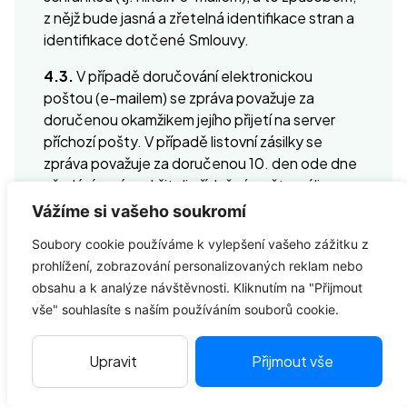
z nějž bude jasná a zřetelná identifikace stran a
identifikace dotčené Smlouvy.
4.3.
V případě doručování elektronickou
poštou (e-mailem) se zpráva považuje za
doručenou okamžikem jejího přijetí na server
příchozí pošty. V případě listovní zásilky se
zpráva považuje za doručenou 10. den ode dne
předání zprávy držiteli příslušné poštovní licence
nebo jiného odeslání zprávy, přičemž za
Vážíme si vašeho soukromí
doručené budou považovány i zprávy, které se
Soubory cookie používáme k vylepšení vašeho zážitku z
vrátí odesílateli jako nedoručené v důsledku
prohlížení, zobrazování personalizovaných reklam nebo
neoznámení nové aktuální adresy adresáta,
obsahu a k analýze návštěvnosti. Kliknutím na "Přijmout
nebo které se vrátí z důvodu jejich nevyzvednutí
vše" souhlasíte s naším používáním souborů cookie.
adresátem v úložní době, případně odmítnutí
jejich převzetí.
Upravit
Přijmout vše
4.4.
V případě uzavírání, změny a ukončení
Smlouvy (vč. následného styku v rámci plnění),