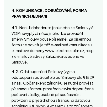
4. KOMUNIKACE, DORUČOVÁNÍ, FORMA
PRÁVNÍCH JEDNÁNÍ
4.1.
Není-li dohodnuto jinak nebo ze Smlouvy či
VOP nevyplývá něco jiného, lze provádět
změny Smlouvy pouze písemně. Za písemnou
formu se považuje též e-mailová komunikace z
e-mailové domény www.electreesolar.cz, resp.
z e-mailové adresy Zákazníka uvedené ve
Smlouvě.
4.2.
Odstoupení od Smlouvy (vyjma
odstoupení spotřebitele od Smlouvy dle § 1829
a násl. Občanského zákoníku) je nutné provést
písemnou formou prostřednictvím doporučené
poštovní zásilky, osobně při současném
potvrzení o přijetí druhou stranou, či datovou
schránkou (tj. nikoliv e-mailem), a to způsobem,