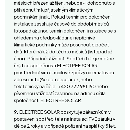
měsících březen až říjen, nebude-li dohodnuto s
přihlédnutím k přijatelným klimatickým
podmínkám jinak. Pokud termín pro dokončení
instalace zasahuje časově do období měsíců
listopad až únor, termín dokončení instalace se s
ohledem na předpokládané nepříznivé
klimatické podmínky může posunout o počet
dnů, které náleží do těchto měsíců (listopad až
únor). Případné stížnosti Spotřebitele je možné
řešit se společností ELECTREE SOLAR
prostřednictvím e-mailové zprávy na emailovou
adresu: info@electreesolar.cz, nebo
telefonicky na čísle: +420 722 981 190 nebo
písemnou stížností zaslanou na adresu sídla
společnosti ELECTREE SOLAR.
9.
ELECTREE SOLAR poskytuje zákazníkům v
postavení spotřebitele na instalaci FVE záruku v
délce 2 roky a v případě pořízení na splátky 5 let,