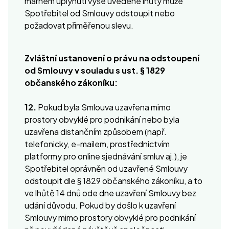
marném uplynutí výše uvedené lhůty může
Spotřebitel od Smlouvy odstoupit nebo
požadovat přiměřenou slevu.
Zvláštní ustanovení o právu na odstoupení
od Smlouvy v souladu s ust. § 1829
občanského zákoníku:
12.
Pokud byla Smlouva uzavřena mimo
prostory obvyklé pro podnikání nebo byla
uzavřena distančním způsobem (např.
telefonicky, e-mailem, prostřednictvím
platformy pro online sjednávání smluv aj.), je
Spotřebitel oprávněn od uzavřené Smlouvy
odstoupit dle § 1829 občanského zákoníku, a to
ve lhůtě 14 dnů ode dne uzavření Smlouvy bez
udání důvodu. Pokud by došlo k uzavření
Smlouvy mimo prostory obvyklé pro podnikání