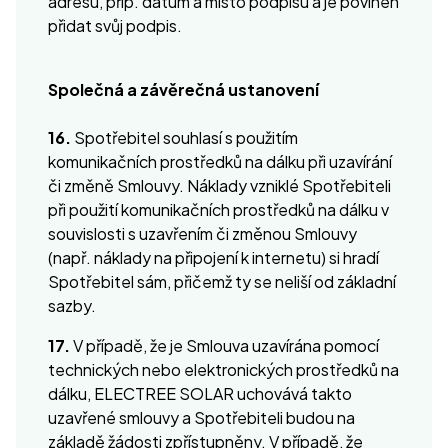
adresu, příp. datum a místo podpisu a je povinen
přidat svůj podpis.
Společná a závěrečná ustanovení
16.
Spotřebitel souhlasí s použitím
komunikačních prostředků na dálku při uzavírání
či změně Smlouvy. Náklady vzniklé Spotřebiteli
při použití komunikačních prostředků na dálku v
souvislosti s uzavřením či změnou Smlouvy
(např. náklady na připojení k internetu) si hradí
Spotřebitel sám, přičemž ty se neliší od základní
sazby.
17.
V případě, že je Smlouva uzavírána pomocí
technických nebo elektronických prostředků na
dálku, ELECTREE SOLAR uchovává takto
uzavřené smlouvy a Spotřebiteli budou na
základě žádosti zpřístupněny. V případě, že