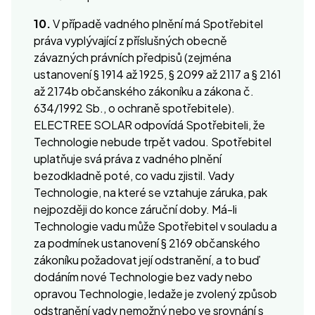
10.
V případě vadného plnění má Spotřebitel
práva vyplývající z příslušných obecně
závazných právních předpisů (zejména
ustanovení § 1914 až 1925, § 2099 až 2117 a § 2161
až 2174b občanského zákoníku a zákona č.
634/1992 Sb., o ochraně spotřebitele).
ELECTREE SOLAR odpovídá Spotřebiteli, že
Technologie nebude trpět vadou. Spotřebitel
uplatňuje svá práva z vadného plnění
bezodkladně poté, co vadu zjistil. Vady
Technologie, na které se vztahuje záruka, pak
nejpozději do konce záruční doby. Má-li
Technologie vadu může Spotřebitel v souladu a
za podmínek ustanovení § 2169 občanského
zákoníku požadovat její odstranění, a to buď
dodáním nové Technologie bez vady nebo
opravou Technologie, ledaže je zvolený způsob
odstranění vady nemožný nebo ve srovnání s