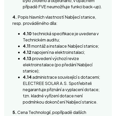
bylo zvoleno a objednáno, v opačném
případě FVE neumožňuje funkci back-up).
4.
Popis hlavních vlastností Nabíjecí stanice,
resp. prováděného díla:
4.10
technická specifikace je uvedena v
Technickém auditu;
4.11
montáž a instalace Nabíjecí stanice;
4.12
napojení na elektroinstalaci;
4.13
provedení výchozí revize
elektroinstalace (po předání Nabíjecí
stanice);
4.14
administrace související s dotacemi;
ELECTREE SOLAR A.S. Spotřebiteli
negarantuje přiznání a vyplacení dotace;
tzn. kladné vyřízení dotace není
podmínkou dokončení Nabíjecí stanice.
5.
Cena Technologií, popřípadě dalších