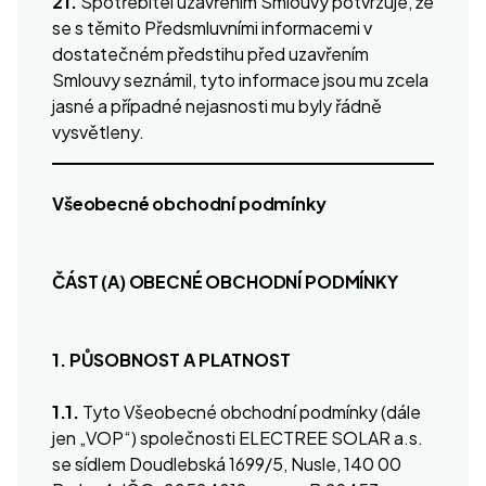
21.
Spotřebitel uzavřením Smlouvy potvrzuje, že
se s těmito Předsmluvními informacemi v
dostatečném předstihu před uzavřením
Smlouvy seznámil, tyto informace jsou mu zcela
jasné a případné nejasnosti mu byly řádně
vysvětleny.
Všeobecné obchodní podmínky
ČÁST (A) OBECNÉ OBCHODNÍ PODMÍNKY
1. PŮSOBNOST A PLATNOST
1.1.
Tyto Všeobecné obchodní podmínky (dále
jen „VOP“) společnosti ELECTREE SOLAR a.s.
se sídlem Doudlebská 1699/5, Nusle, 140 00