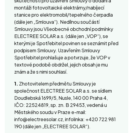
skutečnosti pro uzavření Smlouvy o dodání a
montáži fotovoltaické elektrárny/nabíjecí
stanice pro elektromobil/tepelného čerpadla
(dále jen „Smlouva“). Nedílnou součástí
Smlouvy jsou Všeobecné obchodní podmínky
ELECTREE SOLAR a.s. (dále jen „VOP“), se
kterými je Spotřebitel povinen se seznámit před
podpisem Smlouvy. Uzavřením Smlouvy
Spotřebitel prohlašuje a potvrzuje, že VOP v
textové podobě obdržel, jejich obsah je mu
znám a že s nimi souhlasí.
1.
Zhotovitelem předmětu Smlouvy je
společnost ELECTREE SOLAR a.s. se sídlem
Doudlebská 1699/5, Nusle, 140 00 Praha 4,
IČO: 22524819, sp. zn. B 29453, vedená u
Městského soudu v Praze e-mail:
info@electreesolar.cz, infolinka: +420 722 981
190 (dále jen „ELECTREE SOLAR“).