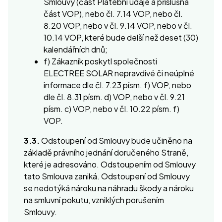
Smlouvy (část Platební údaje a příslušná
část VOP), nebo čl. 7.14 VOP, nebo čl.
8.20 VOP, nebo v čl. 9.14 VOP, nebo v čl.
10.14 VOP, které bude delší než deset (30)
kalendářních dnů;
f) Zákazník poskytl společnosti
ELECTREE SOLAR nepravdivé či neúplné
informace dle čl. 7.23 písm. f) VOP, nebo
dle čl. 8.31 písm. d) VOP, nebo v čl. 9.21
písm. c) VOP, nebo v čl. 10.22 písm. f)
VOP.
3.3.
Odstoupení od Smlouvy bude učiněno na
základě právního jednání doručeného Straně,
které je adresováno. Odstoupením od Smlouvy
tato Smlouva zaniká. Odstoupení od Smlouvy
se nedotýká nároku na náhradu škody a nároku
na smluvní pokutu, vzniklých porušením
Smlouvy.