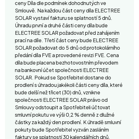
ceny Díla dle podmínek dohodnutých ve
Smlouvě. Na každou část ceny díla ELECTREE
SOLAR vystaví fakturu se splatností 5 dnů.
Úhradu první a druhé části ceny díla bude
ELECTREE SOLAR požadovat před zahájením
prací na díle. Třetí část ceny bude ELECTREE
SOLAR požadovat do 5 dnů od protokolárního
předání díla FVE a provedené revizi FVE. Cena
díla bude placena bezhotovostním převodem
na bankovní účet společnosti ELECTREE
SOLAR. Pokud se Spotřebitel dostane do
prodlení s úhradou jakékoli části ceny díla, které
bude delší než třicet (30) dnů, vznikne
společnosti ELECTREE SOLAR právo od
Smlouvy odstoupit a Spotřebiteli účtovat
smluvní pokutu ve výši 0,2 % denně z dlužné
částky za každý den prodlení. K úhradě smluvní
pokuty bude Spotřebitel vyzván zasláním
faktury se splatností 30 kalendářních dnů.