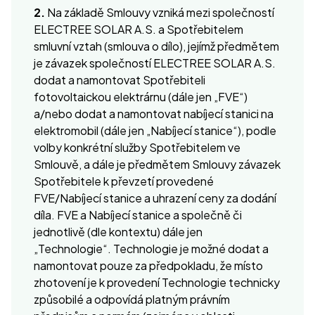
2.
Na základě Smlouvy vzniká mezi společností
ELECTREE SOLAR A.S. a Spotřebitelem
smluvní vztah (smlouva o dílo), jejímž předmětem
je závazek společností ELECTREE SOLAR A.S.
dodat a namontovat Spotřebiteli
fotovoltaickou elektrárnu (dále jen „FVE“)
a/nebo dodat a namontovat nabíjecí stanici na
elektromobil (dále jen „Nabíjecí stanice“), podle
volby konkrétní služby Spotřebitelem ve
Smlouvě, a dále je předmětem Smlouvy závazek
Spotřebitele k převzetí provedené
FVE/Nabíjecí stanice a uhrazení ceny za dodání
díla. FVE a Nabíjecí stanice a společně či
jednotlivě (dle kontextu) dále jen
„Technologie“. Technologie je možné dodat a
namontovat pouze za předpokladu, že místo
zhotovení je k provedení Technologie technicky
způsobilé a odpovídá platným právním