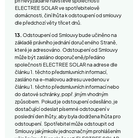
při nevyžádané návštěvě společnosti
ELECTREE SOLAR ve spotřebitelově
domácnosti, činí lhůta k odstoupení od smlouvy
dle předchozí věty třicet dnů.
13.
Odstoupení od Smlouvy bude učiněno na
základě právního jednání doručeného Straně,
které je adresováno. Odstoupení od Smlouvy
může být zasláno doporučeně/předáno
společnosti ELECTREE SOLAR na adrese dle
článku 1. těchto předsmluvních informací,
zasláno na e-mailovou adresu uvedenou v
článku 1. těchto předsmluvních informací nebo
do datové schránky, popř. jiným vhodným
způsobem. Pokud je odstoupení odesíláno, je
dostačující odeslat písemné odstoupení v
poslední den lhůty, aby byla dodržena lhůta pro
odstoupení. Spotřebitel může odstoupit od
Smlouvy jakýmkoliv jednoznačným prohlášením