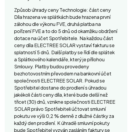
Způsob úhrady ceny Technologie: část ceny
Díla hrazena ve splátkách bude hrazena první
zálohou dle výkonu FVE, druhá platba na
pořízení FVE a to do 5 dnů od okamžiku obdržení
dotace na účet Spotřebitele. Na každou část
ceny díla ELECTREE SOLAR vystaví fakturu se
splatností 5 dnů. Další platby se řídí dle splátek
a Splátkového kalendáře, který je přílohou
Smlouvy. Platby budou provedeny
bezhotovostním převodem na bankovní účet
společnosti ELECTREE SOLAR. Pokud se
Spotřebitel dostane do prodlení s úhradou
jakékoli části ceny díla, které bude delší než
třicet (30) dnů, vznikne společnosti ELECTREE
SOLAR právo Spotřebiteli účtovat smluvní
pokutu ve výši 0,2 % denně z dlužné částky za
každý den prodlení. K úhradě smluvní pokuty
bude Spotřebitel vyzván zasláním faktury se