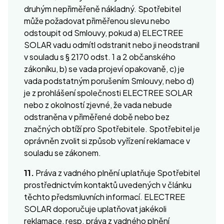
druhým nepřiměřeně nákladný. Spotřebitel
může požadovat přiměřenou slevu nebo
odstoupit od Smlouvy, pokud a) ELECTREE
SOLAR vadu odmítl odstranit nebo ji neodstranil
v souladu s § 2170 odst. 1 a 2 občanského
zákoníku, b) se vada projeví opakovaně, c) je
vada podstatným porušením Smlouvy, nebo d)
je z prohlášení společnosti ELECTREE SOLAR
nebo z okolností zjevné, že vada nebude
odstraněna v přiměřené době nebo bez
značných obtíží pro Spotřebitele. Spotřebitel je
oprávněn zvolit si způsob vyřízení reklamace v
souladu se zákonem.
11.
Práva z vadného plnění uplatňuje Spotřebitel
prostřednictvím kontaktů uvedených v článku
těchto předsmluvních informací. ELECTREE
SOLAR doporučuje uplatňovat jakékoli
reklamace, resp. práva z vadného plnění