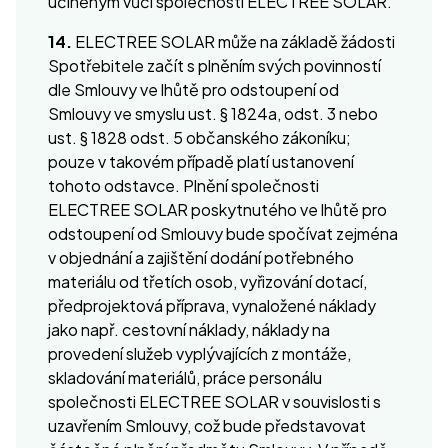
učiněným vůči společnosti ELECTREE SOLAR.
14.
ELECTREE SOLAR může na základě žádosti
Spotřebitele začít s plněním svých povinností
dle Smlouvy ve lhůtě pro odstoupení od
Smlouvy ve smyslu ust. § 1824a, odst. 3 nebo
ust. § 1828 odst. 5 občanského zákoníku;
pouze v takovém případě platí ustanovení
tohoto odstavce. Plnění společnosti
ELECTREE SOLAR poskytnutého ve lhůtě pro
odstoupení od Smlouvy bude spočívat zejména
v objednání a zajištění dodání potřebného
materiálu od třetích osob, vyřizování dotací,
předprojektová příprava, vynaložené náklady
jako např. cestovní náklady, náklady na
provedení služeb vyplývajících z montáže,
skladování materiálů, práce personálu
společnosti ELECTREE SOLAR v souvislosti s
uzavřením Smlouvy, což bude představovat