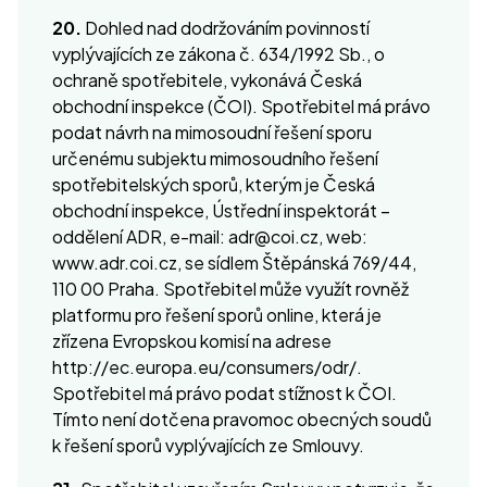
20.
Dohled nad dodržováním povinností
vyplývajících ze zákona č. 634/1992 Sb., o
ochraně spotřebitele, vykonává Česká
obchodní inspekce (ČOI). Spotřebitel má právo
podat návrh na mimosoudní řešení sporu
určenému subjektu mimosoudního řešení
spotřebitelských sporů, kterým je Česká
obchodní inspekce, Ústřední inspektorát –
oddělení ADR, e-mail: adr@coi.cz, web:
www.adr.coi.cz, se sídlem Štěpánská 769/44,
110 00 Praha. Spotřebitel může využít rovněž
platformu pro řešení sporů online, která je
zřízena Evropskou komisí na adrese
http://ec.europa.eu/consumers/odr/.
Spotřebitel má právo podat stížnost k ČOI.
Tímto není dotčena pravomoc obecných soudů
k řešení sporů vyplývajících ze Smlouvy.