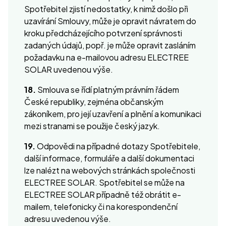
Spotřebitel zjistí nedostatky, k nimž došlo při
uzavírání Smlouvy, může je opravit návratem do
kroku předcházejícího potvrzení správnosti
zadaných údajů, popř. je může opravit zasláním
požadavku na e-mailovou adresu ELECTREE
SOLAR uvedenou výše.
18.
Smlouva se řídí platným právním řádem
České republiky, zejména občanským
zákoníkem, pro její uzavření a plnění a komunikaci
mezi stranami se použije český jazyk.
19.
Odpovědi na případné dotazy Spotřebitele,
další informace, formuláře a další dokumentaci
lze nalézt na webových stránkách společnosti
ELECTREE SOLAR. Spotřebitel se může na
ELECTREE SOLAR případně též obrátit e-
mailem, telefonicky či na korespondenční
adresu uvedenou výše.