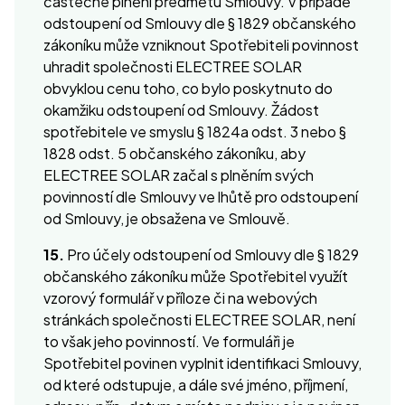
částečné plnění předmětu Smlouvy. V případě
odstoupení od Smlouvy dle § 1829 občanského
zákoníku může vzniknout Spotřebiteli povinnost
uhradit společnosti ELECTREE SOLAR
obvyklou cenu toho, co bylo poskytnuto do
okamžiku odstoupení od Smlouvy. Žádost
spotřebitele ve smyslu § 1824a odst. 3 nebo §
1828 odst. 5 občanského zákoníku, aby
ELECTREE SOLAR začal s plněním svých
povinností dle Smlouvy ve lhůtě pro odstoupení
od Smlouvy, je obsažena ve Smlouvě.
15.
Pro účely odstoupení od Smlouvy dle § 1829
občanského zákoníku může Spotřebitel využít
vzorový formulář v příloze či na webových
stránkách společnosti ELECTREE SOLAR, není
to však jeho povinností. Ve formuláři je
Spotřebitel povinen vyplnit identifikaci Smlouvy,
od které odstupuje, a dále své jméno, příjmení,