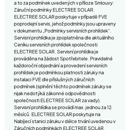
a to za podmínek uvedených v příloze Smlouvy:
Záruční podmínky ELECTREE SOLAR.
ELECTREE SOLAR poskytuje v případě FVE
poprodejní servis, jehož podmínky jsou upraveny
v dokumentu „Podmínky servisních prohlídek“.
Servisní prohlídka je zpoplatněna dle aktuálního
Ceníku servisních prohlídek společnosti
ELECTREE SOLAR. Servisní prohlídka je
prováděna na žádost Spotřebitele. Pravidelné
každoroční objednání a provedení servisních
prohlídek je podmínkou platnosti záruky na
instalaci FVE dle příslušných záručních
podmínek (splnění těchto podmínek záruky se
nijak nedotýká zákonné odpovědnosti
společnosti ELECTREE SOLAR za vady).
Servisní prohlídka se provádí max. jednou za 12
měsíců. ELECTREE SOLAR poskytuje na
Nabíjecí stanici záruku v délce trvání uvedenou v
Záručních podmínkách ELECTREE SOLAR.