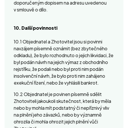
doporučeným dopisem na adresu uvedenou
v smlouvě o dílo.
10. Další povinnosti
10.1 Objednatel a Zhotovitel jsou si povinni
navzájem písemně oznámit (bez zbytečného
odkladu), že bylo rozhodnuto o jejich likvidaci, že
byl podán návrh na jejich výmaz z obchodního
rejstříku, že podali nebo byl proti nim podán
insolvenční návrh, že bylo proti nim zahájeno
exekuční řízení, nebo že vyhlásili bankrot.
10.2 Objednatel je povinen písemně sdělit
Zhotoviteli jakoukoli skutečnost, která by měla
nebo by mohla mít podstatný či nepříznivý vliv
na plnění jeho závazků, nebo by významně
ohrozila či mohla ohrozit jejich plnění vůči