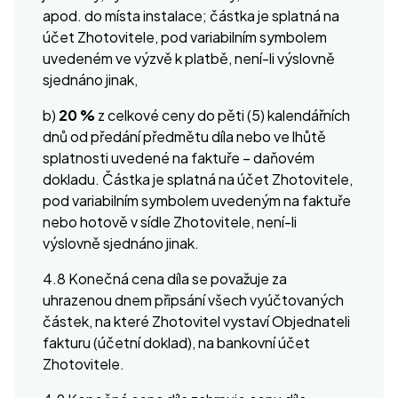
apod. do místa instalace; částka je splatná na
účet Zhotovitele, pod variabilním symbolem
uvedeném ve výzvě k platbě, není-li výslovně
sjednáno jinak,
b)
20 %
z celkové ceny do pěti (5) kalendářních
dnů od předání předmětu díla nebo ve lhůtě
splatnosti uvedené na faktuře – daňovém
dokladu. Částka je splatná na účet Zhotovitele,
pod variabilním symbolem uvedeným na faktuře
nebo hotově v sídle Zhotovitele, není-li
výslovně sjednáno jinak.
4.8 Konečná cena díla se považuje za
uhrazenou dnem připsání všech vyúčtovaných
částek, na které Zhotovitel vystaví Objednateli
fakturu (účetní doklad), na bankovní účet
Zhotovitele.