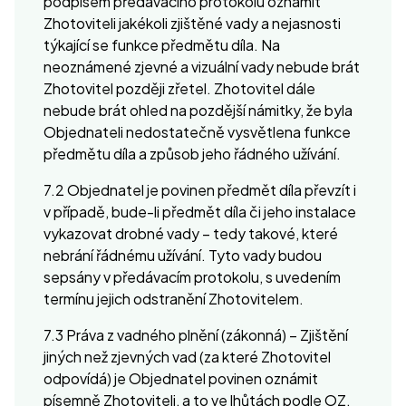
podpisem předávacího protokolu oznámit
Zhotoviteli jakékoli zjištěné vady a nejasnosti
týkající se funkce předmětu díla. Na
neoznámené zjevné a vizuální vady nebude brát
Zhotovitel později zřetel. Zhotovitel dále
nebude brát ohled na pozdější námitky, že byla
Objednateli nedostatečně vysvětlena funkce
předmětu díla a způsob jeho řádného užívání.
7.2 Objednatel je povinen předmět díla převzít i
v případě, bude-li předmět díla či jeho instalace
vykazovat drobné vady – tedy takové, které
nebrání řádnému užívání. Tyto vady budou
sepsány v předávacím protokolu, s uvedením
termínu jejich odstranění Zhotovitelem.
7.3 Práva z vadného plnění (zákonná) – Zjištění
jiných než zjevných vad (za které Zhotovitel
odpovídá) je Objednatel povinen oznámit
písemně Zhotoviteli, a to ve lhůtách podle OZ.